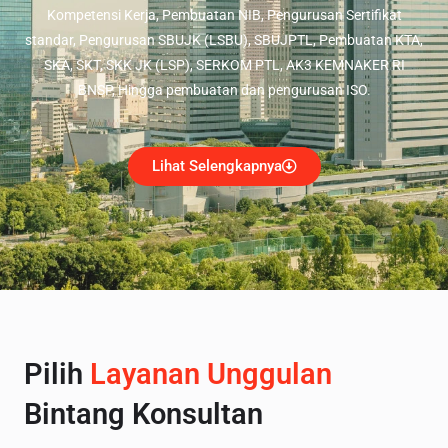
Kompetensi Kerja, Pembuatan NIB, Pengurusan Sertifikat
standar, Pengurusan SBUJK (LSBU), SBUJPTL, Pembuatan KTA,
SKA, SKT, SKK JK (LSP), SERKOM PTL, AK3 KEMNAKER RI
BNSP, Hingga pembuatan dan pengurusan ISO.
Lihat Selengkapnya
Pilih
Layanan Unggulan
Bintang Konsultan