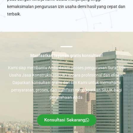
kemaksimalan pengurusan izin usaha demi hasil yang cepat dan
terbaik.
Manfaatkan layanan gratis konsultasi!
Kami siap membantu Anda dalam proses pengurusan Surat Izin
Usaha Jasa Konstruksi (SIUJK) secara profesional dan efisien.
Dapatkan konsultasi gratis dari tim Kami untuk memahami
persyaratan, proses, dan manfaat mendapatkan SIUJK bagi
perusahaan Anda.
Konsultasi Sekarang