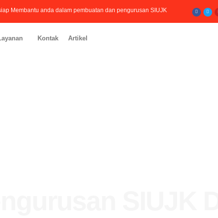
Facebook
Twitt
i siap Membantu anda dalam pembuatan dan pengurusan SIUJK
Layanan
Kontak
Artikel
PT. Bintang Abadi Pratama - Bintang Konsultan
engurusan SIUJK 