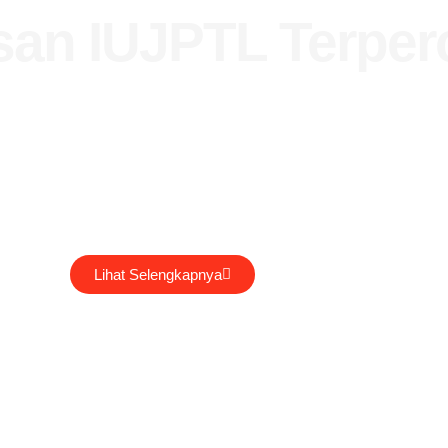
an IUJPTL Terper
ha untuk pembuatan atau pengurusan izin perusahaan. Kami siap me
petensi Kerja, Pembuatan NIB, Pengurusan Sertifikat standar, Pe
KK JK (LSP), SERKOM PTL, AK3 KEMNAKER RI BNSP, Hingga pem
ISO.
Lihat Selengkapnya