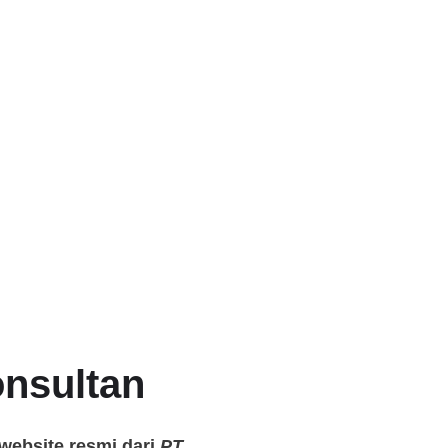
onsultan
website resmi dari
PT.