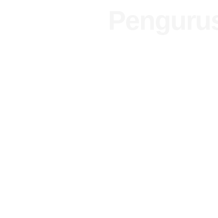
Pengurus
Kami adalah penyedia jasa perizinan usa
Anda dalam Pembinaan dan Pelatihan Kom
SBUJPTL, Pembuatan KTA, SKA, SKT, S