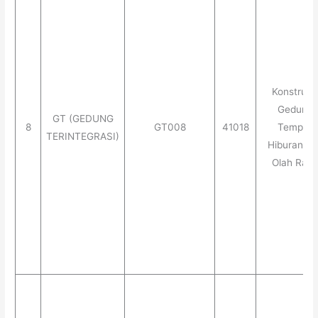
Konstruks
Gedung
GT (GEDUNG
8
GT008
41018
Tempat
TERINTEGRASI)
Hiburan da
Olah Rag