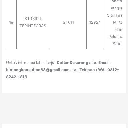
Konstruks
Banguna
Sipil Fasilit
ST (SIPIL
19
ST011
42924
Militer
TERINTEGRASI
dan
Peluncura
Satelit
Untuk informasi lebih lanjut
Daftar Sekarang
atau
Email :
bintangkonsultan88@gmail.com
atau
Telepon / WA : 0812-
8242-1818