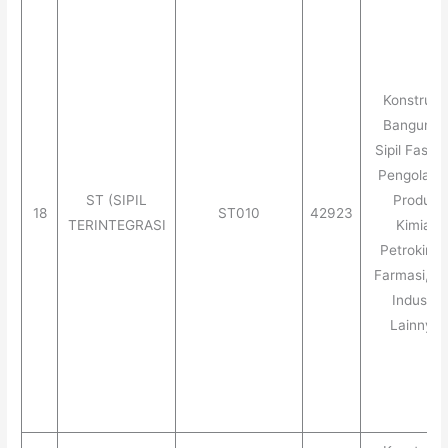
Konstruks
Banguna
Sipil Fasilit
Pengolaha
ST (SIPIL
Produk
18
ST010
42923
TERINTEGRASI
Kimia,
Petrokimia
Farmasi, d
Industri
Lainnya