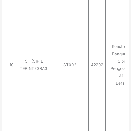
Konstruks
Banguna
ST (SIPIL
Sipil
10
ST002
42202
TERINTEGRASI
Pengolaha
Air
Bersih