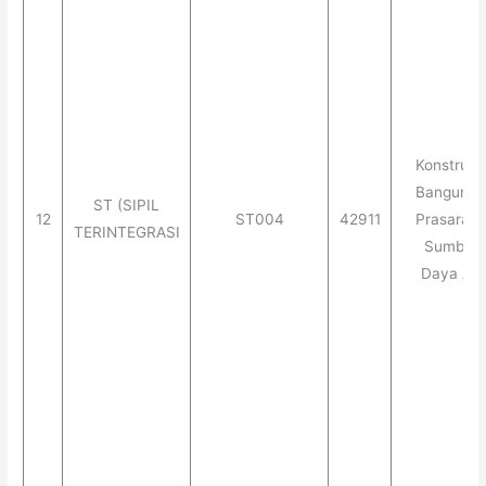
Konstruks
Banguna
ST (SIPIL
12
ST004
42911
Prasaran
TERINTEGRASI
Sumber
Daya Air