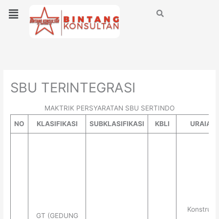
Lewati
Menu
ke
konten
SBU TERINTEGRASI
MAKTRIK PERSYARATAN SBU SERTINDO
NO
KLASIFIKASI
SUBKLASIFIKASI
KBLI
URAIAN
Konstruks
GT (GEDUNG