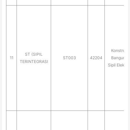
Konstruks
ST (SIPIL
11
ST003
42204
Banguna
TERINTEGRASI
Sipil Elektri