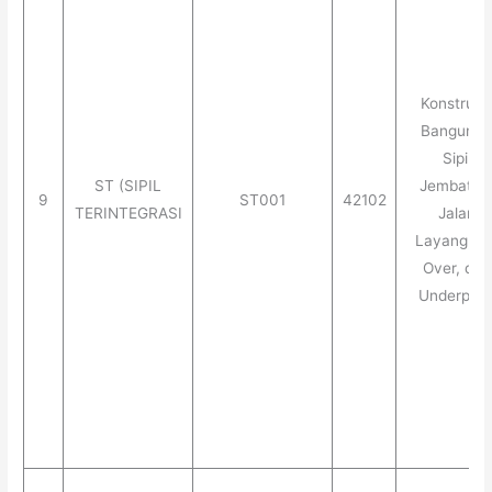
Konstruks
Banguna
Sipil
ST (SIPIL
Jembatan
9
ST001
42102
TERINTEGRASI
Jalan
Layang, Fl
Over, dan
Underpas