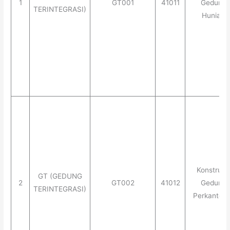
1
GT001
41011
Gedung
TERINTEGRASI)
Hunian
Konstruks
GT (GEDUNG
2
GT002
41012
Gedung
TERINTEGRASI)
Perkantora