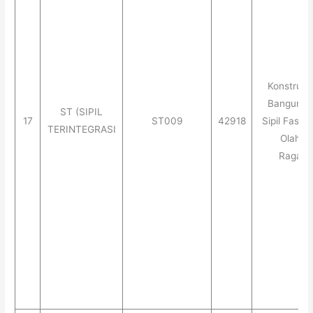
Konstruks
Banguna
ST (SIPIL
17
ST009
42918
Sipil Fasilit
TERINTEGRASI
Olah
Raga