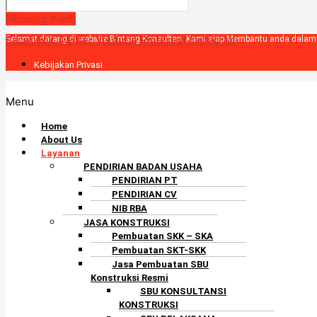
Hubungi Kami
Facebook
Twitter
Youtube
Pinterest
Instagram
Selamat datang di website Bintang Konsultan. Kami siap Membantu anda dala
Kebijakan Privasi
Menu
Home
About Us
Layanan
PENDIRIAN BADAN USAHA
PENDIRIAN PT
PENDIRIAN CV
NIB RBA
JASA KONSTRUKSI
Pembuatan SKK – SKA
Pembuatan SKT-SKK
Jasa Pembuatan SBU
Konstruksi Resmi
SBU KONSULTANSI
KONSTRUKSI