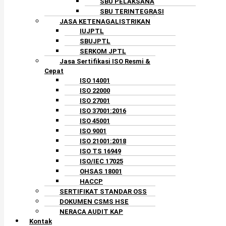
SBU PELAKSANA
SBU TERINTEGRASI
JASA KETENAGALISTRIKAN
IUJPTL
SBUJPTL
SERKOM JPTL
Jasa Sertifikasi ISO Resmi &
Cepat
ISO 14001
ISO 22000
ISO 27001
ISO 37001:2016
ISO 45001
ISO 9001
ISO 21001:2018
ISO TS 16949
ISO/IEC 17025
OHSAS 18001
HACCP
SERTIFIKAT STANDAR OSS
DOKUMEN CSMS HSE
NERACA AUDIT KAP
Kontak