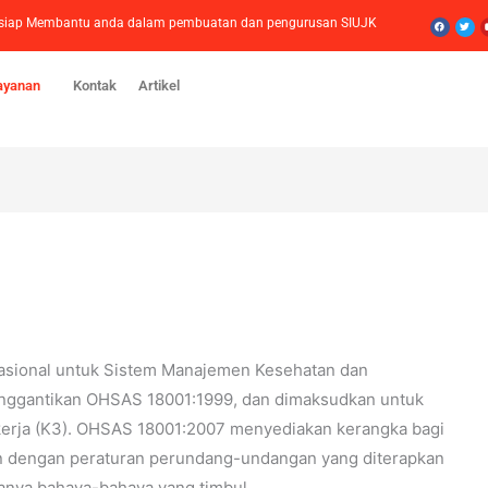
Facebook
Twitt
mi siap Membantu anda dalam pembuatan dan pengurusan SIUJK
ayanan
Kontak
Artikel
nasional untuk Sistem Manajemen Kesehatan dan
menggantikan OHSAS 18001:1999, dan dimaksudkan untuk
kerja (K3). OHSAS 18001:2007 menyediakan kerangka bagi
an dengan peraturan perundang-undangan yang diterapkan
danya bahaya-bahaya yang timbul.