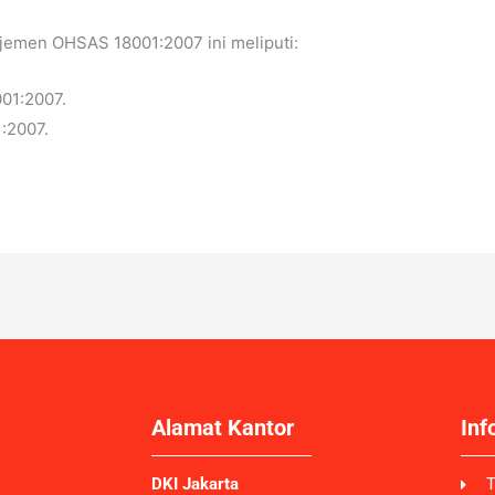
jemen OHSAS 18001:2007 ini meliputi:
01:2007.
:2007.
Alamat Kantor
Inf
DKI Jakarta
T