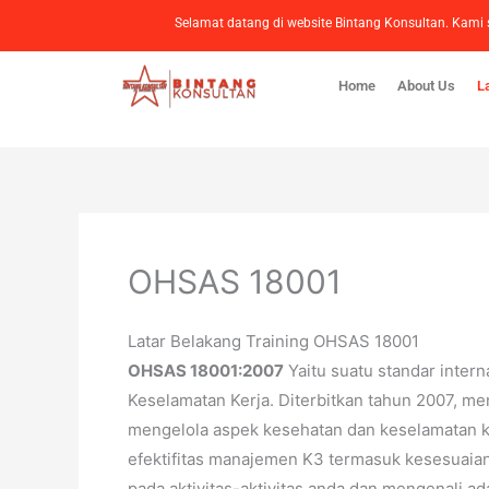
Lewati
Selamat datang di website Bintang Konsultan. Ka
ke
konten
Home
About Us
L
OHSAS 18001
Latar Belakang Training OHSAS 18001
OHSAS 18001:2007
Yaitu suatu standar inter
Keselamatan Kerja. Diterbitkan tahun 2007, 
mengelola aspek kesehatan dan keselamatan 
efektifitas manajemen K3 termasuk kesesuai
pada aktivitas-aktivitas anda dan mengenali a