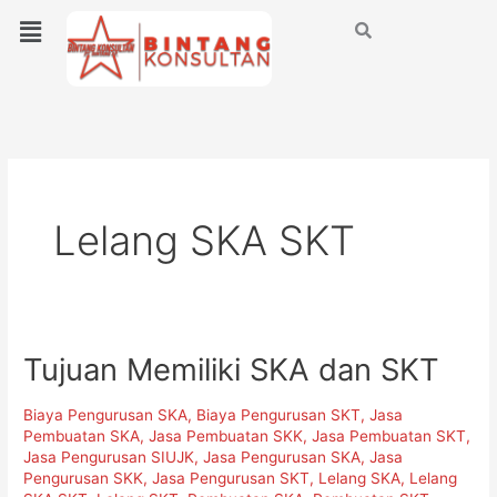
Lewati
Menu
ke
konten
Lelang SKA SKT
Tujuan Memiliki SKA dan SKT
Tujuan
Memiliki
Biaya Pengurusan SKA
,
Biaya Pengurusan SKT
,
Jasa
SKA
Pembuatan SKA
,
Jasa Pembuatan SKK
,
Jasa Pembuatan SKT
,
dan
Jasa Pengurusan SIUJK
,
Jasa Pengurusan SKA
,
Jasa
SKT
Pengurusan SKK
,
Jasa Pengurusan SKT
,
Lelang SKA
,
Lelang