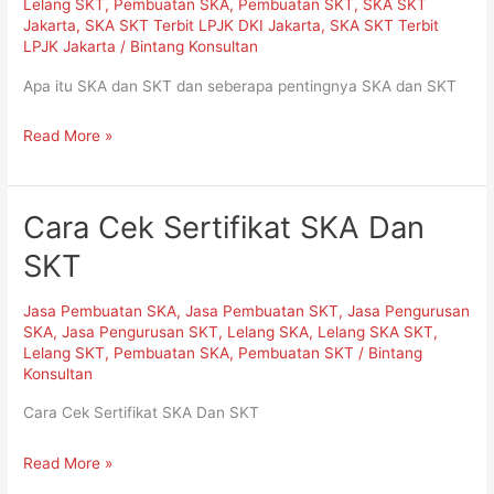
Lelang SKT
,
Pembuatan SKA
,
Pembuatan SKT
,
SKA SKT
SKT
Jakarta
,
SKA SKT Terbit LPJK DKI Jakarta
,
SKA SKT Terbit
LPJK Jakarta
/
Bintang Konsultan
Apa itu SKA dan SKT dan seberapa pentingnya SKA dan SKT
Read More »
Cara Cek Sertifikat SKA Dan
Cara
Cek
SKT
Sertifikat
SKA
Jasa Pembuatan SKA
,
Jasa Pembuatan SKT
,
Jasa Pengurusan
Dan
SKA
,
Jasa Pengurusan SKT
,
Lelang SKA
,
Lelang SKA SKT
,
Lelang SKT
,
Pembuatan SKA
,
Pembuatan SKT
/
Bintang
SKT
Konsultan
Cara Cek Sertifikat SKA Dan SKT
Read More »