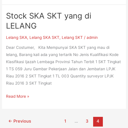
Stock SKA SKT yang di
Stock
SKA
LELANG
SKT
yang
Lelang SKA
,
Lelang SKA SKT
,
Lelang SKT
/
admin
di
Dear Costumer, Kita Mempunyai SKA SKT yang mau di
LELANG
lelang, Barang kali ada yang tertarik No Jenis Kualifikasi Kode
Klasifikasi Ijazah Lembaga Provinsi Tahun Terbit 1 SKT Tingkat
1 TS 059 Juru Gambar Pekerjaan Jalan dan Jembatan LPJK
Riau 2016 2 SKT Tingkat 1 TL 003 Quantity surveyor LPJK
Riau 2016 3 SKT Tingkat
Read More »
←
Previous
1
…
3
4