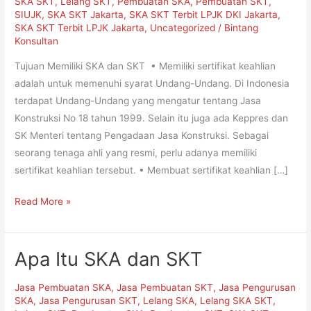
SKA SKT
,
Lelang SKT
,
Pembuatan SKA
,
Pembuatan SKT
,
SIUJK
,
SKA SKT Jakarta
,
SKA SKT Terbit LPJK DKI Jakarta
,
SKA SKT Terbit LPJK Jakarta
,
Uncategorized
/
Bintang
Konsultan
Tujuan Memiliki SKA dan SKT • Memiliki sertifikat keahlian
adalah untuk memenuhi syarat Undang-Undang. Di Indonesia
terdapat Undang-Undang yang mengatur tentang Jasa
Konstruksi No 18 tahun 1999. Selain itu juga ada Keppres dan
SK Menteri tentang Pengadaan Jasa Konstruksi. Sebagai
seorang tenaga ahli yang resmi, perlu adanya memiliki
sertifikat keahlian tersebut. • Membuat sertifikat keahlian […]
Read More »
Apa Itu SKA dan SKT
Apa
Itu
Jasa Pembuatan SKA
,
Jasa Pembuatan SKT
,
Jasa Pengurusan
SKA
SKA
,
Jasa Pengurusan SKT
,
Lelang SKA
,
Lelang SKA SKT
,
dan