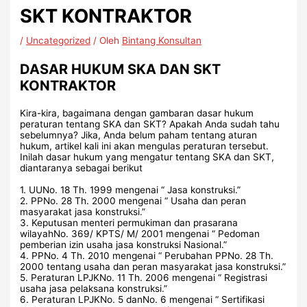
SKT KONTRAKTOR
/
Uncategorized
/ Oleh
Bintang Konsultan
DASAR HUKUM SKA DAN SKT
KONTRAKTOR
Kira-kira, bagaimana dengan gambaran dasar hukum
peraturan tentang SKA dan SKT? Apakah Anda sudah tahu
sebelumnya? Jika, Anda belum paham tentang aturan
hukum, artikel kali ini akan mengulas peraturan tersebut.
Inilah dasar hukum yang mengatur tentang SKA dan SKT,
diantaranya sebagai berikut
1. UUNo. 18 Th. 1999 mengenai “ Jasa konstruksi.”
2. PPNo. 28 Th. 2000 mengenai “ Usaha dan peran
masyarakat jasa konstruksi.”
3. Keputusan menteri permukiman dan prasarana
wilayahNo. 369/ KPTS/ M/ 2001 mengenai “ Pedoman
pemberian izin usaha jasa konstruksi Nasional.”
4. PPNo. 4 Th. 2010 mengenai “ Perubahan PPNo. 28 Th.
2000 tentang usaha dan peran masyarakat jasa konstruksi.”
5. Peraturan LPJKNo. 11 Th. 2006 mengenai “ Registrasi
usaha jasa pelaksana konstruksi.”
6. Peraturan LPJKNo. 5 danNo. 6 mengenai “ Sertifikasi