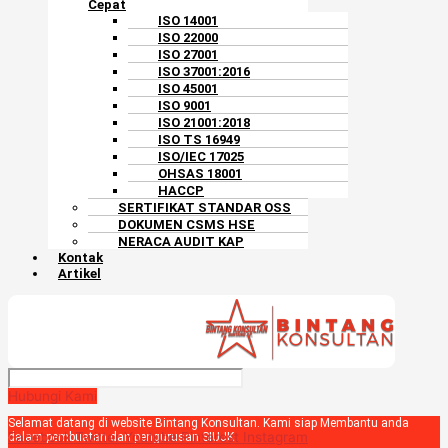
Cepat
ISO 14001
ISO 22000
ISO 27001
ISO 37001:2016
ISO 45001
ISO 9001
ISO 21001:2018
ISO TS 16949
ISO/IEC 17025
OHSAS 18001
HACCP
SERTIFIKAT STANDAR OSS
DOKUMEN CSMS HSE
NERACA AUDIT KAP
Kontak
Artikel
Hubungi Kami
Selamat datang di website Bintang Konsultan. Kami siap Membantu anda
Facebook
Twitter
Youtube
Pinterest
Instagram
dalam pembuatan dan pengurusan SIUJK