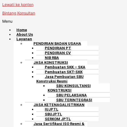
Lewati ke konten
Bintang Konsultan
Menu
Home
About Us
Layanan
PENDIRIAN BADAN USAHA
PENDIRIAN PT
PENDIRIAN CV
NIB RBA
JASA KONSTRUKSI
Pembuatan SKK – SKA
Pembuatan SKT-SKK
Jasa Pembuatan SBU
Konstruksi Resmi
SBU KONSULTANSI
KONSTRUKSI
SBU PELAKSANA
SBU TERINTEGRASI
JASA KETENAGALISTRIKAN
IUJPTL
SBUJPTL
SERKOM JPTL
Jasa Sertifikasi ISO Resmi &