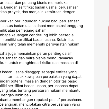
ar pasar dan peluang bisnis memerlukan
s. Dengan sertifikat badan usaha, perusahaan
tkan proyek, dan menjalin kemitraan dengan
mberikan perlindungan hukum bagi perusahaan.
iki status badan usaha dapat membatasi tanggung
milik atau pemegang saham.
mbaga keuangan cenderung lebih bersedia
iliki sertifikat badan usaha. Selain itu,
sahaan yang telah memenuhi persyaratan hukum
usaha juga memainkan peran penting dalam
erusahaan dan mitra bisnis mengutamakan
kum untuk menghindari risiko dan masalah di
 badan usaha dianggap sebagai entitas yang
. Ini termasuk kewajiban perpajakan yang dapat
ndari potensi masalah dengan otoritas pajak.
iki sertifikat badan usaha, perusahaan dapat
 yang jelas tentang peraturan hukum membantu
 dengan lebih baik.
mbantu membangun reputasi positif perusahaan.
pelanggan, menciptakan citra perusahaan yang
mbuhan jangka panjang.