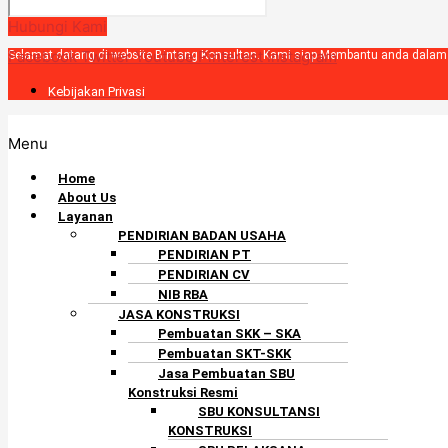
Hubungi Kami
Facebook
Twitter
Youtube
Pinterest
Instagram
Selamat datang di website Bintang Konsultan. Kami siap Membantu anda dala
Kebijakan Privasi
Menu
Home
About Us
Layanan
PENDIRIAN BADAN USAHA
PENDIRIAN PT
PENDIRIAN CV
NIB RBA
JASA KONSTRUKSI
Pembuatan SKK – SKA
Pembuatan SKT-SKK
Jasa Pembuatan SBU
Konstruksi Resmi
SBU KONSULTANSI
KONSTRUKSI