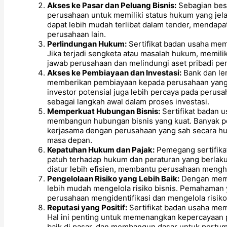
Akses ke Pasar dan Peluang Bisnis:
Sebagian bes
perusahaan untuk memiliki status hukum yang jela
dapat lebih mudah terlibat dalam tender, mendapa
perusahaan lain.
Perlindungan Hukum:
Sertifikat badan usaha me
Jika terjadi sengketa atau masalah hukum, memil
jawab perusahaan dan melindungi aset pribadi pe
Akses ke Pembiayaan dan Investasi:
Bank dan le
memberikan pembiayaan kepada perusahaan yang mem
investor potensial juga lebih percaya pada peru
sebagai langkah awal dalam proses investasi.
Memperkuat Hubungan Bisnis:
Sertifikat badan 
membangun hubungan bisnis yang kuat. Banyak p
kerjasama dengan perusahaan yang sah secara hu
masa depan.
Kepatuhan Hukum dan Pajak:
Pemegang sertifikat
patuh terhadap hukum dan peraturan yang berlaku
diatur lebih efisien, membantu perusahaan menghi
Pengelolaan Risiko yang Lebih Baik:
Dengan memil
lebih mudah mengelola risiko bisnis. Pemahaman
perusahaan mengidentifikasi dan mengelola risiko
Reputasi yang Positif:
Sertifikat badan usaha me
Hal ini penting untuk memenangkan kepercayaan 
baik di pasar, dan membangun dasar untuk pertu