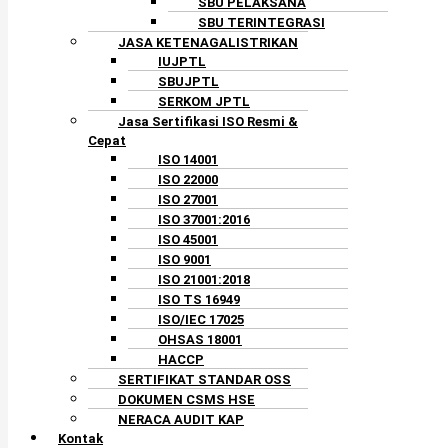
SBU PELAKSANA
SBU TERINTEGRASI
JASA KETENAGALISTRIKAN
IUJPTL
SBUJPTL
SERKOM JPTL
Jasa Sertifikasi ISO Resmi &
Cepat
ISO 14001
ISO 22000
ISO 27001
ISO 37001:2016
ISO 45001
ISO 9001
ISO 21001:2018
ISO TS 16949
ISO/IEC 17025
OHSAS 18001
HACCP
SERTIFIKAT STANDAR OSS
DOKUMEN CSMS HSE
NERACA AUDIT KAP
Kontak