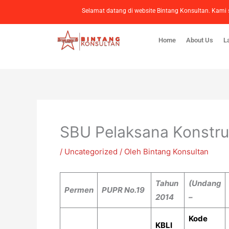
Lewati
Selamat datang di website Bintang Konsultan. Ka
ke
konten
Home
About Us
L
SBU Pelaksana Konstru
/
Uncategorized
/ Oleh
Bintang Konsultan
Tahun
(Undang
Permen
PUPR No.19
2014
–
Kode
KBLI