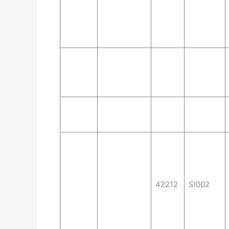
42212
SI002