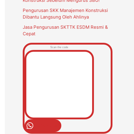
Konstruksi Sebelum Mengurus SBU!
KBLI 2020
Pengurusan SKK Manajemen Konstruksi
Dibantu Langsung Oleh Ahlinya
Jasa Pengurusan SKTTK ESDM Resmi &
Cepat
41011
Scan the code
41011
41013
Open Chat
41012