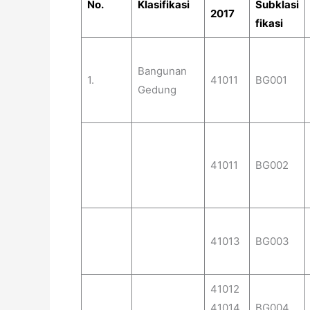
No.
Klasifikasi
Subklasi
2017
fikasi
Bangunan
1.
41011
BG001
Gedung
41011
BG002
41013
BG003
41012
41014
BG004