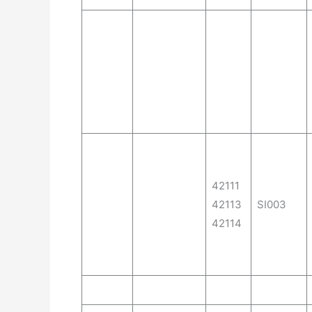
42111
42113
SI003
42114