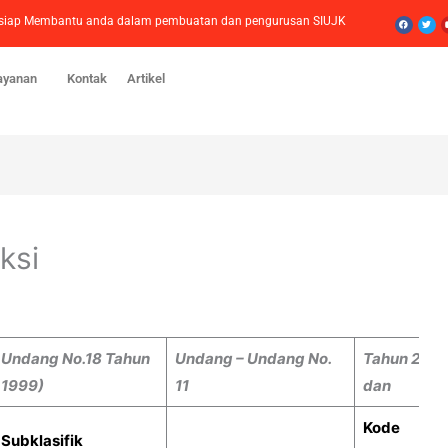
Facebook
Twitt
mi siap Membantu anda dalam pembuatan dan pengurusan SIUJK
ayanan
Kontak
Artikel
ksi
Undang No.18 Tahun
Undang – Undang No.
Tahun 2021
1999)
11
dan
Kode
Subklasifik