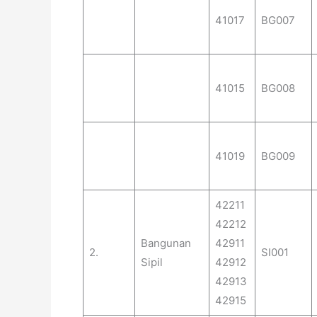
41017
BG007
41015
BG008
41019
BG009
42211
42212
Bangunan
42911
2.
SI001
Sipil
42912
42913
42915