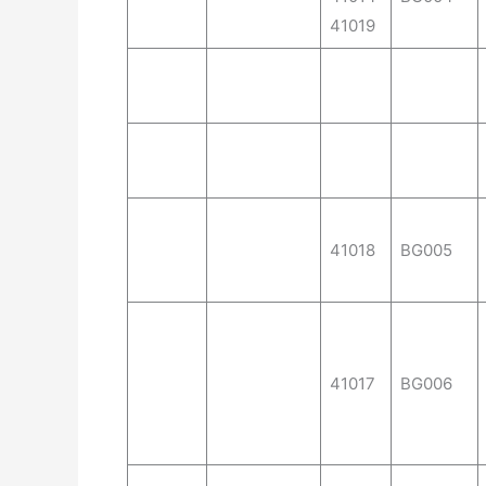
41019
41018
BG005
41017
BG006