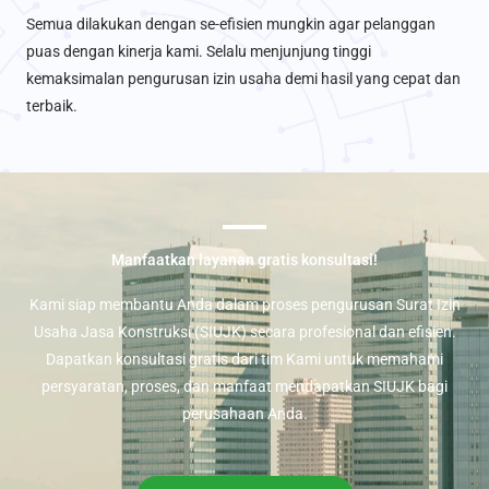
Semua dilakukan dengan se-efisien mungkin agar pelanggan
puas dengan kinerja kami. Selalu menjunjung tinggi
kemaksimalan pengurusan izin usaha demi hasil yang cepat dan
terbaik.
Manfaatkan layanan gratis konsultasi!
Kami siap membantu Anda dalam proses pengurusan Surat Izin
Usaha Jasa Konstruksi (SIUJK) secara profesional dan efisien.
Dapatkan konsultasi gratis dari tim Kami untuk memahami
persyaratan, proses, dan manfaat mendapatkan SIUJK bagi
perusahaan Anda.