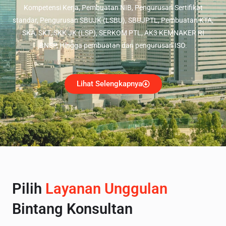
Kompetensi Kerja, Pembuatan NIB, Pengurusan Sertifikat
standar, Pengurusan SBUJK (LSBU), SBUJPTL, Pembuatan KTA,
SKA, SKT, SKK JK (LSP), SERKOM PTL, AK3 KEMNAKER RI
BNSP, Hingga pembuatan dan pengurusan ISO.
Lihat Selengkapnya
Pilih
Layanan Unggulan
Bintang Konsultan