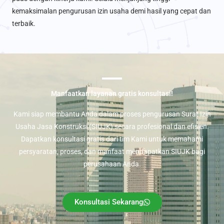
kemaksimalan pengurusan izin usaha demi hasil yang cepat dan
terbaik.
Manfaatkan layanan gratis konsultasi!
Kami siap membantu Anda dalam proses pengurusan Surat Izin
Usaha Jasa Konstruksi (SIUJK) secara profesional dan efisien.
Dapatkan konsultasi gratis dari tim Kami untuk memahami
persyaratan, proses, dan manfaat mendapatkan SIUJK bagi
perusahaan Anda.
Konsultasi Sekarang