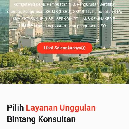
Kompetensi Kerja, Pembuatan NIB, Pengurusan Sertifikat
standar, Pengurusan SBUJK (LSBU), SBUJPTL, Pembuatan KTA,
SKA, SKT, SKK JK (LSP), SERKOM PTL, AK3 KEMNAKER RI
BNSP, Hingga pembuatan dan pengurusan ISO.
Lihat Selengkapnya
Pilih
Layanan Unggulan
Bintang Konsultan