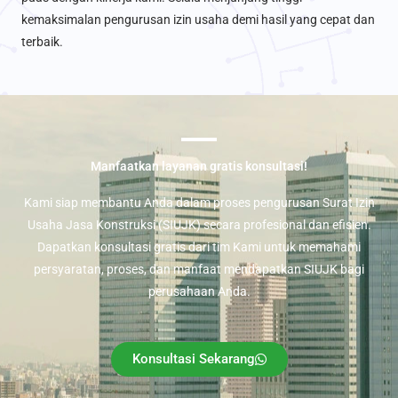
kemaksimalan pengurusan izin usaha demi hasil yang cepat dan
terbaik.
Manfaatkan layanan gratis konsultasi!
Kami siap membantu Anda dalam proses pengurusan Surat Izin
Usaha Jasa Konstruksi (SIUJK) secara profesional dan efisien.
Dapatkan konsultasi gratis dari tim Kami untuk memahami
persyaratan, proses, dan manfaat mendapatkan SIUJK bagi
perusahaan Anda.
Konsultasi Sekarang