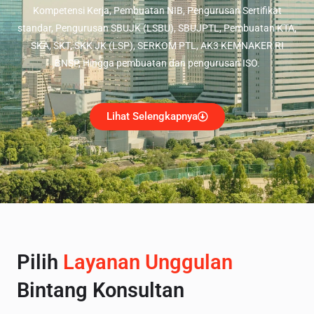
Kompetensi Kerja, Pembuatan NIB, Pengurusan Sertifikat
standar, Pengurusan SBUJK (LSBU), SBUJPTL, Pembuatan KTA,
SKA, SKT, SKK JK (LSP), SERKOM PTL, AK3 KEMNAKER RI
BNSP, Hingga pembuatan dan pengurusan ISO.
Lihat Selengkapnya
Pilih
Layanan Unggulan
Bintang Konsultan