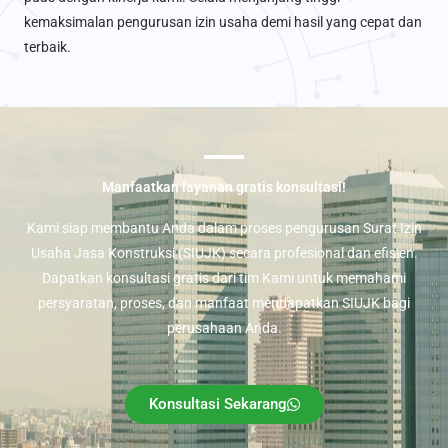
kemaksimalan pengurusan izin usaha demi hasil yang cepat dan
terbaik.
Manfaatkan layanan gratis konsultasi!
Kami siap membantu Anda dalam proses pengurusan Surat Izin
Usaha Jasa Konstruksi (SIUJK) secara profesional dan efisien.
Dapatkan konsultasi gratis dari tim Kami untuk memahami
persyaratan, proses, dan manfaat mendapatkan SIUJK bagi
perusahaan Anda.
Konsultasi Sekarang