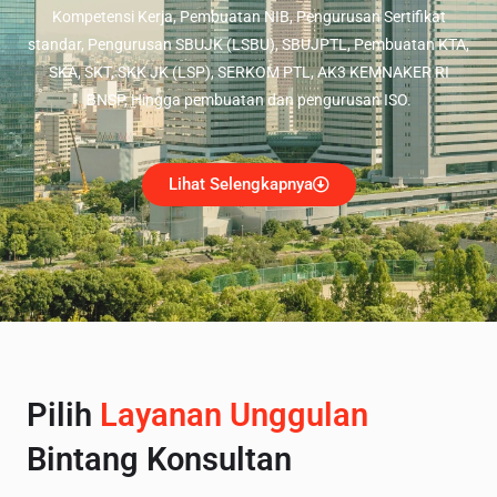
Kompetensi Kerja, Pembuatan NIB, Pengurusan Sertifikat
standar, Pengurusan SBUJK (LSBU), SBUJPTL, Pembuatan KTA,
SKA, SKT, SKK JK (LSP), SERKOM PTL, AK3 KEMNAKER RI
BNSP, Hingga pembuatan dan pengurusan ISO.
Lihat Selengkapnya
Pilih
Layanan Unggulan
Bintang Konsultan