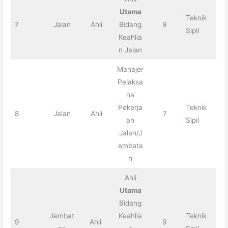
Utama
Teknik
7
Jalan
Ahli
Bidang
9
Sipil
Keahlia
n Jalan
Manajer
Pelaksa
na
Pekerja
Teknik
8
Jalan
Ahli
7
an
Sipil
Jalan/J
embata
n
Ahli
Utama
Bidang
Jembat
Keahlia
Teknik
9
Ahli
9