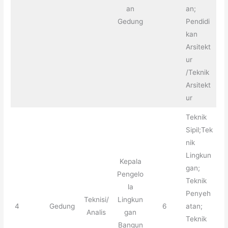
an
an;
Gedung
Pendidi
kan
Arsitekt
ur
/Teknik
Arsitekt
ur
Teknik
Sipil;Tek
nik
Lingkun
Kepala
gan;
Pengelo
Teknik
la
Penyeh
Teknisi/
Lingkun
4
Gedung
6
atan;
Analis
gan
Teknik
Bangun