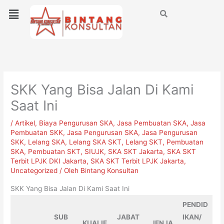
Lewati
Menu
ke
konten
SKK Yang Bisa Jalan Di Kami
Saat Ini
/
Artikel
,
Biaya Pengurusan SKA
,
Jasa Pembuatan SKA
,
Jasa
Pembuatan SKK
,
Jasa Pengurusan SKA
,
Jasa Pengurusan
SKK
,
Lelang SKA
,
Lelang SKA SKT
,
Lelang SKT
,
Pembuatan
SKA
,
Pembuatan SKT
,
SIUJK
,
SKA SKT Jakarta
,
SKA SKT
Terbit LPJK DKI Jakarta
,
SKA SKT Terbit LPJK Jakarta
,
Uncategorized
/ Oleh
Bintang Konsultan
SKK Yang Bisa Jalan Di Kami Saat Ini
PENDID
SUB
JABAT
IKAN/
KUALIF
JENJA