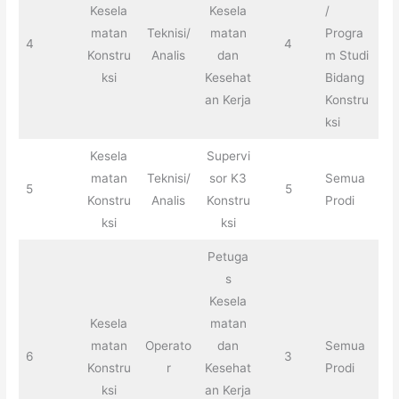
Kesela
Kesela
/
matan
Teknisi/
matan
Progra
4
4
Konstru
Analis
dan
m Studi
ksi
Kesehat
Bidang
an Kerja
Konstru
ksi
Kesela
Supervi
matan
Teknisi/
sor K3
Semua
5
5
Konstru
Analis
Konstru
Prodi
ksi
ksi
Petuga
s
Kesela
Kesela
matan
matan
Operato
dan
Semua
6
3
Konstru
r
Kesehat
Prodi
ksi
an Kerja