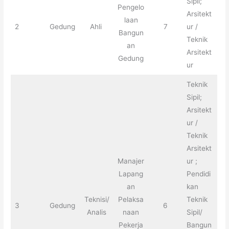
Sipil;
Pengelo
Arsitekt
laan
2
Gedung
Ahli
7
ur /
Bangun
Teknik
an
Arsitekt
Gedung
ur
Teknik
Sipil;
Arsitekt
ur /
Teknik
Arsitekt
Manajer
ur ;
Lapang
Pendidi
an
kan
Teknisi/
Pelaksa
Teknik
3
Gedung
6
Analis
naan
Sipil/
Pekerja
Bangun