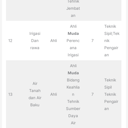
Tehnik
Jembat
an
Ahli
Teknik
Irigasi
Muda
Sipil;Tek
12
Dan
Ahli
Perenc
7
nik
rawa
ana
Pengair
Irigasi
an
Ahli
Muda
Bidang
Teknik
Air
Keahlia
Sipil
Tanah
13
Ahli
n
7
Teknik
dan Air
Tehnik
Pengair
Baku
Sumber
an
Daya
Air