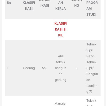
No
KLASIFI
AN
PROGR
IKASI
NG
KASI
KERJA
AM
STUDI
KLASIFI
KASI:SI
PIL
Tehnik
Sipil
Ahli
Pend.
teknik
Tehnik
1
Gedung
Ahli
bangun
9
Sipil/
an
Bangun
gedung
an
(Jenjan
g 7)
Teknik
Manajer