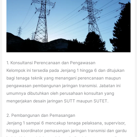
1. Konsultansi Perencanaan dan Pengawasan
Kelompok ini tersedia pada Jenjang 1 hingga 6 dan ditujukan
bagi tenaga teknik yang menangani perencanaan maupun
pengawasan pembangunan jaringan transmisi. Jabatan ini
umumnya dibutuhkan oleh perusahaan konsultan yang
mengerjakan desain jaringan SUTT maupun SUTET.
2. Pembangunan dan Pemasangan
Jenjang 1 sampai 6 mencakup tenaga pelaksana, supervisor,
hingga koordinator pemasangan jaringan transmisi dan gardu