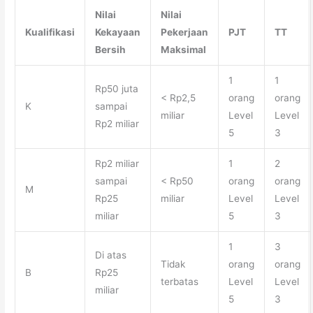
Nilai
Nilai
Kualifikasi
Kekayaan
Pekerjaan
PJT
TT
Bersih
Maksimal
1
1
Rp50 juta
< Rp2,5
orang
orang
K
sampai
miliar
Level
Level
Rp2 miliar
5
3
Rp2 miliar
1
2
sampai
< Rp50
orang
orang
M
Rp25
miliar
Level
Level
miliar
5
3
1
3
Di atas
Tidak
orang
orang
B
Rp25
terbatas
Level
Level
miliar
5
3