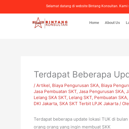
Lewati
Selamat datang di website Bintang Konsultan. Ka
ke
konten
Home
About Us
L
Terdapat Beberapa Upd
/
Artikel
,
Biaya Pengurusan SKA
,
Biaya Pengur
Jasa Pembuatan SKT
,
Jasa Pengurusan SKA
,
J
Lelang SKA SKT
,
Lelang SKT
,
Pembuatan SKA
DKI Jakarta
,
SKA SKT Terbit LPJK Jakarta
/ Ol
Terdapat beberapa update lokasi TUK di bula
orang orang yang ingin membuat SKK