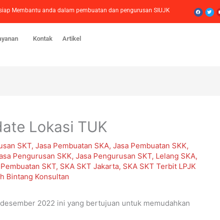
Facebook
Twitt
mi siap Membantu anda dalam pembuatan dan pengurusan SIUJK
ayanan
Kontak
Artikel
ate Lokasi TUK
usan SKT
,
Jasa Pembuatan SKA
,
Jasa Pembuatan SKK
,
asa Pengurusan SKK
,
Jasa Pengurusan SKT
,
Lelang SKA
,
,
Pembuatan SKT
,
SKA SKT Jakarta
,
SKA SKT Terbit LPJK
eh
Bintang Konsultan
n desember 2022 ini yang bertujuan untuk memudahkan