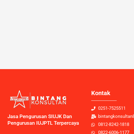
Kontak
0251-7525511
Jasa Pengurusan SIUJK Dan
bintangkonsulta
Pengurusan IUJPTL Terpercaya
0812-8242-1818
0822-6006-1177