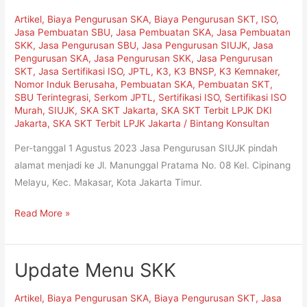
Pindah
Artikel
,
Biaya Pengurusan SKA
,
Biaya Pengurusan SKT
,
ISO
,
Alamat!
Jasa Pembuatan SBU
,
Jasa Pembuatan SKA
,
Jasa Pembuatan
SKK
,
Jasa Pengurusan SBU
,
Jasa Pengurusan SIUJK
,
Jasa
Pengurusan SKA
,
Jasa Pengurusan SKK
,
Jasa Pengurusan
SKT
,
Jasa Sertifikasi ISO
,
JPTL
,
K3
,
K3 BNSP
,
K3 Kemnaker
,
Nomor Induk Berusaha
,
Pembuatan SKA
,
Pembuatan SKT
,
SBU Terintegrasi
,
Serkom JPTL
,
Sertifikasi ISO
,
Sertifikasi ISO
Murah
,
SIUJK
,
SKA SKT Jakarta
,
SKA SKT Terbit LPJK DKI
Jakarta
,
SKA SKT Terbit LPJK Jakarta
/
Bintang Konsultan
Per-tanggal 1 Agustus 2023 Jasa Pengurusan SIUJK pindah
alamat menjadi ke Jl. Manunggal Pratama No. 08 Kel. Cipinang
Melayu, Kec. Makasar, Kota Jakarta Timur.
Read More »
Update Menu SKK
Update
Menu
Artikel
,
Biaya Pengurusan SKA
,
Biaya Pengurusan SKT
,
Jasa
SKK