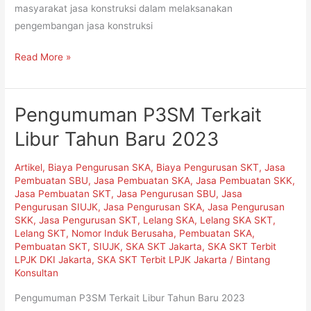
masyarakat jasa konstruksi dalam melaksanakan
pengembangan jasa konstruksi
Read More »
Pengumuman P3SM Terkait
Pengumuman
P3SM
Libur Tahun Baru 2023
Terkait
Libur
Artikel
,
Biaya Pengurusan SKA
,
Biaya Pengurusan SKT
,
Jasa
Tahun
Pembuatan SBU
,
Jasa Pembuatan SKA
,
Jasa Pembuatan SKK
,
Jasa Pembuatan SKT
,
Jasa Pengurusan SBU
,
Jasa
Baru
Pengurusan SIUJK
,
Jasa Pengurusan SKA
,
Jasa Pengurusan
2023
SKK
,
Jasa Pengurusan SKT
,
Lelang SKA
,
Lelang SKA SKT
,
Lelang SKT
,
Nomor Induk Berusaha
,
Pembuatan SKA
,
Pembuatan SKT
,
SIUJK
,
SKA SKT Jakarta
,
SKA SKT Terbit
LPJK DKI Jakarta
,
SKA SKT Terbit LPJK Jakarta
/
Bintang
Konsultan
Pengumuman P3SM Terkait Libur Tahun Baru 2023