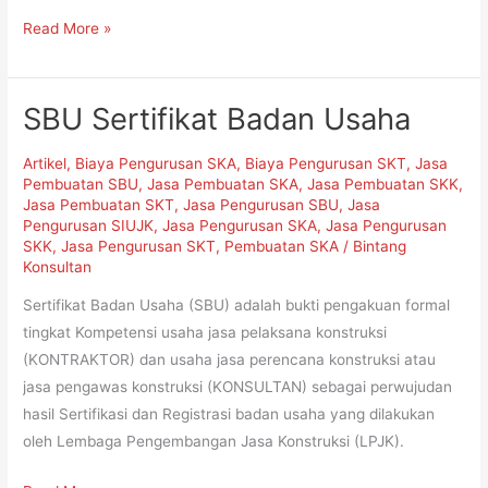
Read More »
SBU Sertifikat Badan Usaha
SBU
Sertifikat
Artikel
,
Biaya Pengurusan SKA
,
Biaya Pengurusan SKT
,
Jasa
Badan
Pembuatan SBU
,
Jasa Pembuatan SKA
,
Jasa Pembuatan SKK
,
Usaha
Jasa Pembuatan SKT
,
Jasa Pengurusan SBU
,
Jasa
Pengurusan SIUJK
,
Jasa Pengurusan SKA
,
Jasa Pengurusan
SKK
,
Jasa Pengurusan SKT
,
Pembuatan SKA
/
Bintang
Konsultan
Sertifikat Badan Usaha (SBU) adalah bukti pengakuan formal
tingkat Kompetensi usaha jasa pelaksana konstruksi
(KONTRAKTOR) dan usaha jasa perencana konstruksi atau
jasa pengawas konstruksi (KONSULTAN) sebagai perwujudan
hasil Sertifikasi dan Registrasi badan usaha yang dilakukan
oleh Lembaga Pengembangan Jasa Konstruksi (LPJK).