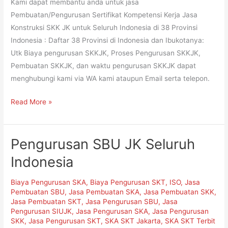
Kami dapat membantu anda untuk jasa
Pembuatan/Pengurusan Sertifikat Kompetensi Kerja Jasa
Konstruksi SKK JK untuk Seluruh Indonesia di 38 Provinsi
Indonesia : Daftar 38 Provinsi di Indonesia dan Ibukotanya:
Utk Biaya pengurusan SKKJK, Proses Pengurusan SKKJK,
Pembuatan SKKJK, dan waktu pengurusan SKKJK dapat
menghubungi kami via WA kami ataupun Email serta telepon.
Read More »
Pengurusan SBU JK Seluruh
Pengurusan
SBU
Indonesia
JK
Seluruh
Biaya Pengurusan SKA
,
Biaya Pengurusan SKT
,
ISO
,
Jasa
Indonesia
Pembuatan SBU
,
Jasa Pembuatan SKA
,
Jasa Pembuatan SKK
,
Jasa Pembuatan SKT
,
Jasa Pengurusan SBU
,
Jasa
Pengurusan SIUJK
,
Jasa Pengurusan SKA
,
Jasa Pengurusan
SKK
,
Jasa Pengurusan SKT
,
SKA SKT Jakarta
,
SKA SKT Terbit