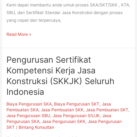
Kami dapat membantu anda untuk proses SKA/SKT/SKK , KTA,
Konstruksi
SBU, dan Sertifikat Standar Jasa Konstruksi dengan proses
yang cepat dan terpercaya,
Read More »
Pengurusan Sertifikat
Pengurusan
Sertifikat
Kompetensi Kerja Jasa
Kompetensi
Konstruksi (SKKJK) Seluruh
Kerja
Jasa
Indonesia
Konstruksi
(SKKJK)
Biaya Pengurusan SKA
,
Biaya Pengurusan SKT
,
Jasa
Pembuatan SKA
,
Jasa Pembuatan SKK
,
Jasa Pembuatan SKT
,
Seluruh
Jasa Pengurusan SBU
,
Jasa Pengurusan SIUJK
,
Jasa
Indonesia
Pengurusan SKA
,
Jasa Pengurusan SKK
,
Jasa Pengurusan
SKT
/
Bintang Konsultan