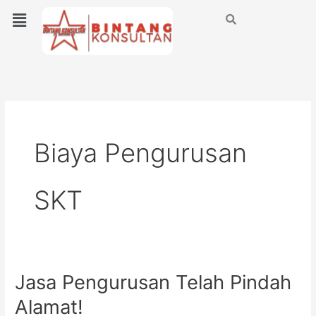
Lewati
Menu
ke
konten
Biaya Pengurusan
SKT
Jasa Pengurusan Telah Pindah
Jasa
Pengurusan
Alamat!
Telah