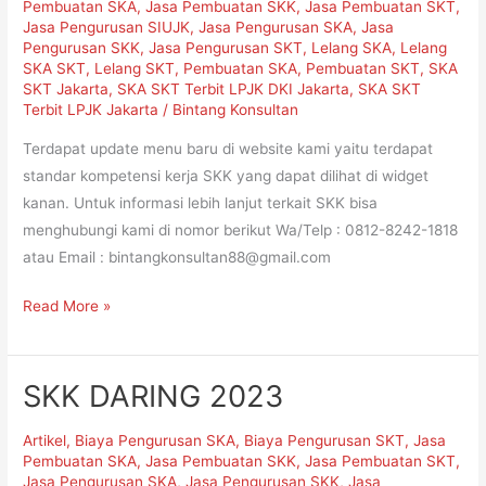
Pembuatan SKA
,
Jasa Pembuatan SKK
,
Jasa Pembuatan SKT
,
Jasa Pengurusan SIUJK
,
Jasa Pengurusan SKA
,
Jasa
Pengurusan SKK
,
Jasa Pengurusan SKT
,
Lelang SKA
,
Lelang
SKA SKT
,
Lelang SKT
,
Pembuatan SKA
,
Pembuatan SKT
,
SKA
SKT Jakarta
,
SKA SKT Terbit LPJK DKI Jakarta
,
SKA SKT
Terbit LPJK Jakarta
/
Bintang Konsultan
Terdapat update menu baru di website kami yaitu terdapat
standar kompetensi kerja SKK yang dapat dilihat di widget
kanan. Untuk informasi lebih lanjut terkait SKK bisa
menghubungi kami di nomor berikut Wa/Telp : 0812-8242-1818
atau Email : bintangkonsultan88@gmail.com
Read More »
SKK DARING 2023
SKK
DARING
Artikel
,
Biaya Pengurusan SKA
,
Biaya Pengurusan SKT
,
Jasa
2023
Pembuatan SKA
,
Jasa Pembuatan SKK
,
Jasa Pembuatan SKT
,
Jasa Pengurusan SKA
,
Jasa Pengurusan SKK
,
Jasa