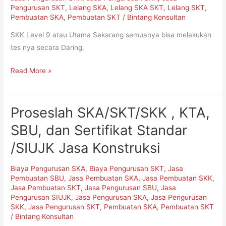
Pengurusan SKT
,
Lelang SKA
,
Lelang SKA SKT
,
Lelang SKT
,
Pembuatan SKA
,
Pembuatan SKT
/
Bintang Konsultan
SKK Level 9 atau Utama Sekarang semuanya bisa melakukan
tes nya secara Daring.
Read More »
Proseslah SKA/SKT/SKK , KTA,
Proseslah
SKA/SKT/SKK
SBU, dan Sertifikat Standar
,
/SIUJK Jasa Konstruksi
KTA,
SBU,
Biaya Pengurusan SKA
,
Biaya Pengurusan SKT
,
Jasa
dan
Pembuatan SBU
,
Jasa Pembuatan SKA
,
Jasa Pembuatan SKK
,
Sertifikat
Jasa Pembuatan SKT
,
Jasa Pengurusan SBU
,
Jasa
Pengurusan SIUJK
,
Jasa Pengurusan SKA
,
Jasa Pengurusan
Standar
SKK
,
Jasa Pengurusan SKT
,
Pembuatan SKA
,
Pembuatan SKT
/SIUJK
/
Bintang Konsultan
Jasa