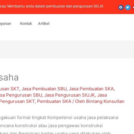
Facebook
Twitt
mi siap Membantu anda dalam pembuatan dan pengurusan SIUJK
ayanan
Kontak
Artikel
Usaha
usan SKT
,
Jasa Pembuatan SBU
,
Jasa Pembuatan SKA
,
asa Pengurusan SBU
,
Jasa Pengurusan SIUJK
,
Jasa
 Pengurusan SKT
,
Pembuatan SKA
/ Oleh
Bintang Konsultan
ngakuan formal tingkat Kompetensi usaha jasa pelaksana
ncana konstruksi atau jasa pengawas konstruksi
kasi dan Registrasi badan usaha yang dilakukan oleh