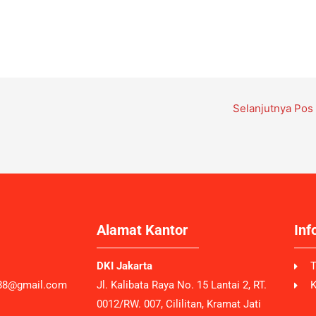
Selanjutnya Pos
Alamat Kantor
Inf
DKI Jakarta
T
n88@gmail.com
Jl. Kalibata Raya No. 15 Lantai 2, RT.
K
0012/RW. 007, Cililitan, Kramat Jati