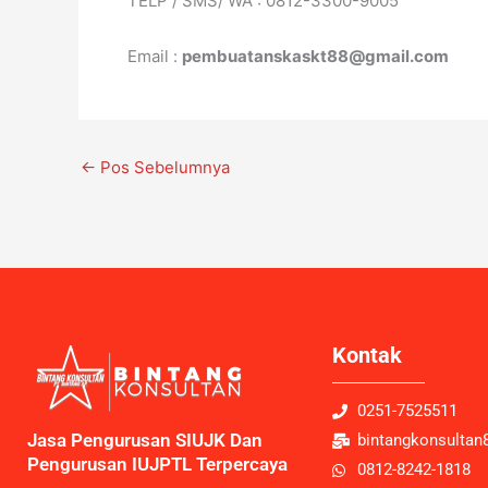
TELP / SMS/ WA : 0812-3300-9005
Email :
pembuatanskaskt88@gmail.com
←
Pos Sebelumnya
Kontak
0251-7525511
Jasa Pengurusan SIUJK Dan
bintangkonsulta
Pengurusan IUJPTL Terpercaya
0812-8242-1818