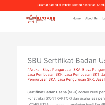
Lewati
Selamat datang di website Bintang Konsultan. Ka
ke
konten
Home
About Us
L
SBU Sertifikat Badan 
/
Artikel
,
Biaya Pengurusan SKA
,
Biaya Pengur
Jasa Pembuatan SKK
,
Jasa Pembuatan SKT
,
J
Pengurusan SKA
,
Jasa Pengurusan SKK
,
Jasa
Sertifikat Badan Usaha (SBU)
adalah bukti pe
konstruksi (KONTRAKTOR) dan usaha jasa pere
(KONSULTAN) sebagai perwujudan hasil Sertifi